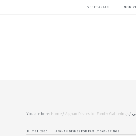
Skip
Skip
Skip
VEGETARIAN
NON V
to
to
to
primary
main
footer
navigation
content
You are here:
Home
/
Afghan Dishes for Family Gatherings
/
ی
JULY 31, 2020
AFGHAN DISHES FOR FAMILY GATHERINGS