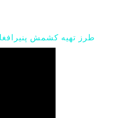
طرز تهیه کشمش پنیرافغا