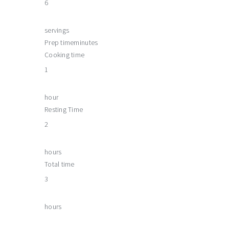
6
servings
Prep time
minutes
Cooking time
1
hour
Resting Time
2
hours
Total time
3
hours