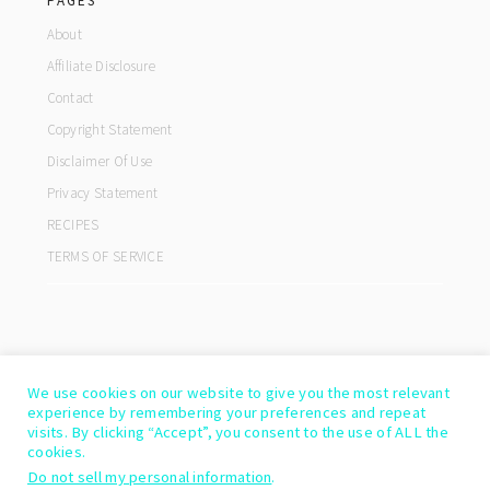
PAGES
About
Affiliate Disclosure
Contact
Copyright Statement
Disclaimer Of Use
Privacy Statement
RECIPES
TERMS OF SERVICE
We use cookies on our website to give you the most relevant
experience by remembering your preferences and repeat
visits. By clicking “Accept”, you consent to the use of ALL the
cookies.
Do not sell my personal information
.
COPYRIGHT© 2026 ·
COOKD PRO THEME
BY
SHAY BOCKS