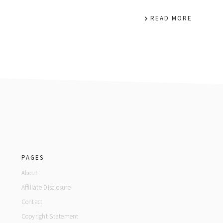
READ MORE
footer
PAGES
About
Affiliate Disclosure
Contact
Copyright Statement