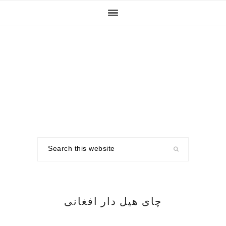
Skip
Skip
Skip
to
to
to
primary
main
footer
navigation
content
Search
this
website
چای هیل دار افغانی