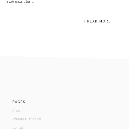
هیل میده شده…
READ MORE
footer
PAGES
About
Affiliate Disclosure
Contact